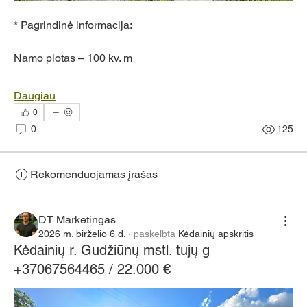
* Pagrindinė informacija:
Namo plotas – 100 kv. m
Daugiau
0
0
125
Rekomenduojamas įrašas
Jungtis
DT Marketingas
2026 m. birželio 6 d.
·
paskelbta
Kėdainių apskritis
Kėdainių r. Gudžiūnų mstl. tujų g
+37067564465 / 22.000 €