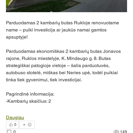
Parduodamas 2 kambarių butas Rukloje renovuotame 
name – puiki investicija ar jaukūs namai gamtos 
apsuptyje!
Parduodamas ekonomiškas 2 kambarių butas Jonavos 
rajone, Ruklos miestelyje, K. Mindaugo g. 8. Butas 
strategiškai patogioje vietoje – šalia parduotuvės, 
autobuso stotelė, miškas bei Neries upė, todėl puikiai 
tinka tiek gyvenimui, tiek investicijai.
Pagrindinė informacija:
-Kambarių skaičius: 2
Daugiau
0
0
149