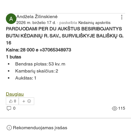
Jungtis
Andžela Žilinskienė
2026 m. birželio 17 d.
·
paskelbta
Kėdainių apskritis
PARDUODAMI PER DU AUKŠTUS BESIRIBOJANTYS 
BUTAI KĖDAINIŲ R. SAV., SURVILIŠKYJE BALIŠKIŲ G. 
16
Kaina: 28 000 e +37065348973
1 butas
Bendras plotas: 53 kv. m
Kambarių skaičius: 2
Aukštas: 1
Daugiau
0
0
115
Rekomenduojamas įrašas