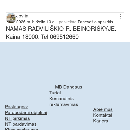
Jungtis
Jovita
2026 m. birželio 10 d.
·
paskelbta
Panevėžio apskritis
NAMAS RADVILIŠKIO R. BEINORIŠKYJE.
Kaina 18000. Tel 069512660
PARDUODAMAS NAMAS RADVILIŠKIO R. 
BEINORIŠKYJE, BERŽŲ G. 6
Ieškote ramios vietos gyventi ar poilsiui gamtos 
apsuptyje?
MB Dangaus
Turtai
Komandinis
reklamavimas
Paslaugos:
Apie mus
Parduodami objektai
Kontaktai
NT pirkimas
Karjera
NT pardavimas
Kitos paslaugos