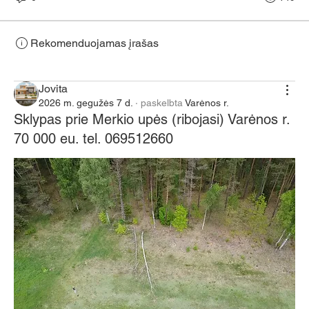
Rekomenduojamas įrašas
Jungtis
Jovita
2026 m. gegužės 7 d.
·
paskelbta
Varėnos r.
Sklypas prie Merkio upės (ribojasi) Varėnos r.
70 000 eu. tel. 069512660