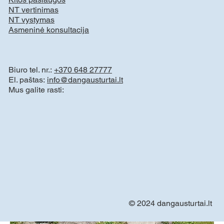
NT vertinimas
NT vystymas
Asmeninė konsultacija
Biuro tel. nr.:
+370 648 27777
El. paštas:
info@dangausturtai.lt
Mus galite rasti:
© 2024 dangausturtai.lt