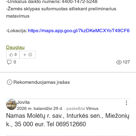
-Unikalus daikto numeris: 4400-1472-5248
-Žemės sklypas suformuotas atliekant preliminarius 
matavimus
-Lokacija: 
https://maps.app.goo.gl/7kzDKeMCXYoT49CF6
Daugiau
0
0
127
Rekomenduojamas įrašas
Jungtis
Jovita
2026 m. balandžio 29 d.
·
paskelbta
Vilnius
Namas Molėtų r. sav., Inturkės sen., Miežonių
k., 35 000 eur. Tel 069512660