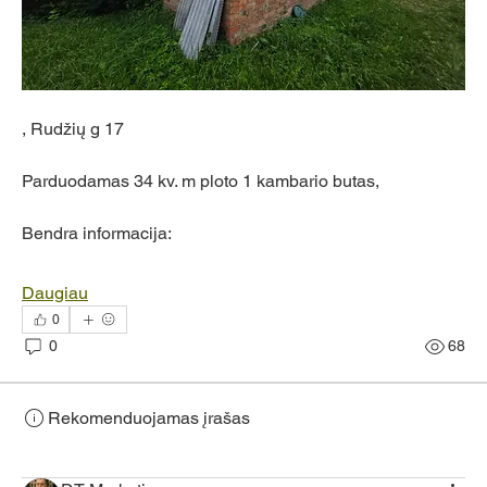
, Rudžių g 17
Parduodamas 34 kv. m ploto 1 kambario butas,
Bendra informacija:
Daugiau
0
0
68
Rekomenduojamas įrašas
Jungtis