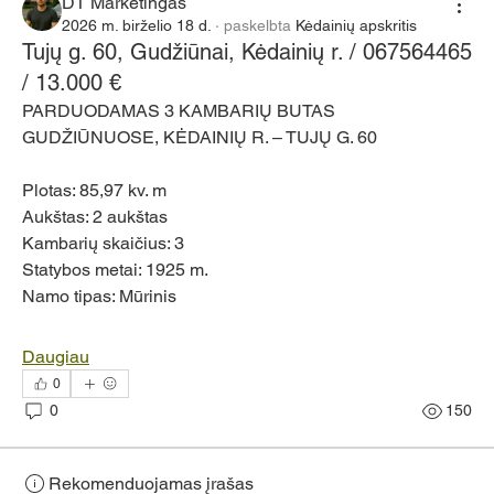
DT Marketingas
2026 m. birželio 18 d.
·
paskelbta
Kėdainių apskritis
Tujų g. 60, Gudžiūnai, Kėdainių r. / 067564465
/ 13.000 €
PARDUODAMAS 3 KAMBARIŲ BUTAS 
GUDŽIŪNUOSE, KĖDAINIŲ R. – TUJŲ G. 60
Plotas: 85,97 kv. m 
Aukštas: 2 aukštas 
Kambarių skaičius: 3 
Statybos metai: 1925 m. 
Namo tipas: Mūrinis
Daugiau
0
0
150
Rekomenduojamas įrašas