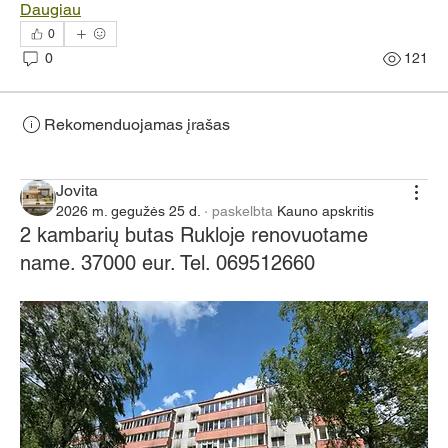
Daugiau
0
0
121
Rekomenduojamas įrašas
Jungtis
Jovita
2026 m. gegužės 25 d.
·
paskelbta
Kauno apskritis
2 kambarių butas Rukloje renovuotame
name. 37000 eur. Tel. 069512660