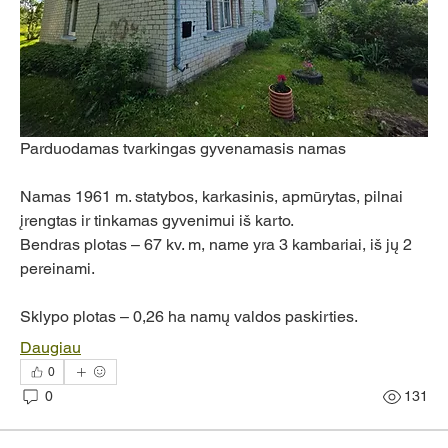
Parduodamas tvarkingas gyvenamasis namas 
Namas 1961 m. statybos, karkasinis, apmūrytas, pilnai 
įrengtas ir tinkamas gyvenimui iš karto. 
Bendras plotas – 67 kv. m, name yra 3 kambariai, iš jų 2 
pereinami.
Sklypo plotas – 0,26 ha namų valdos paskirties. 
Daugiau
0
0
131