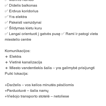
✅ Didelis balkonas 
✅ Erdvus koridorius 
✅ Yra elektra 
✅ Pakeisti vamzdynai 
✅ Šildymas kietu kuru
✅ Langai orientuoti į gatvės pusę ✅ Rami ir patogi vieta 
miestelio centre
Komunikacijos:
🔹 Elektra 
🔹 Vietinė kanalizacija 
🔹 Miesto vandentiekis šalia – yra galimybė prisijungti
Puiki lokacija:
+Darželis – vos kelios minutės pėsčiomis 
+Parduotuvė – šalia namų 
+Viešojo transporto stotelė – netoliese