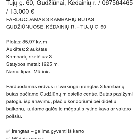
Tujų g. 60, Gudžiūnai, Kėdainių r. / 067564465
/ 13.000 €
PARDUODAMAS 3 KAMBARIŲ BUTAS 
GUDŽIŪNUOSE, KĖDAINIŲ R. – TUJŲ G. 60
Plotas: 85,97 kv. m 
Aukštas: 2 aukštas 
Kambarių skaičius: 3 
Statybos metai: 1925 m. 
Namo tipas: Mūrinis
Parduodamas erdvus ir tvarkingai įrengtas 3 kambarių 
butas pačiame Gudžiūnų miestelio centre. Butas pasižymi 
patogiu išplanavimu, plačiu koridoriumi bei dideliu 
balkonu, kuriame galėsite mėgautis rytine kava ar vakaro 
poilsiu.
✅ Įrengtas – galima gyventi iš karto 
✅ Mūrinis namas 