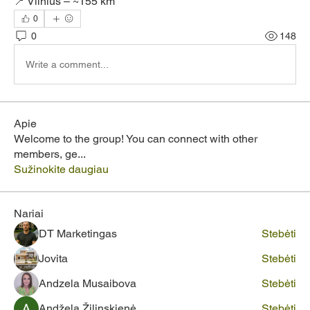
📍 Vilnius – ~155 km
0
0
148
Write a comment...
Apie
Welcome to the group! You can connect with other
members, ge
...
Sužinokite daugiau
Nariai
DT Marketingas
Stebėti
Jovita
Stebėti
Andzela Musaibova
Stebėti
Andžela Žilinskienė
Stebėti