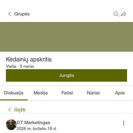
Grupės
Kėdainių apskritis
Vieša
·
5 nariai
Jungtis
Diskusija
Medija
Failai
Nariai
Apie
Grįžti
DT Marketingas
2026 m. birželio 18 d.