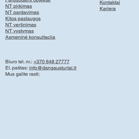
Kontaktai
NT pirkimas
Karjera
NT pardavimas
Kitos paslaugos
NT vertinimas
NT vystymas
Asmeninė konsultacija
Biuro tel. nr.:
+370 648 27777
El. paštas:
info@dangausturtai.lt
Mus galite rasti: