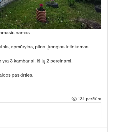
namasis namas 
is, apmūrytas, pilnai įrengtas ir tinkamas 
yra 3 kambariai, iš jų 2 pereinami.
ldos paskirties. 
131 peržiūra