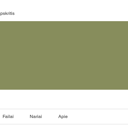
pskritis
Failai
Nariai
Apie