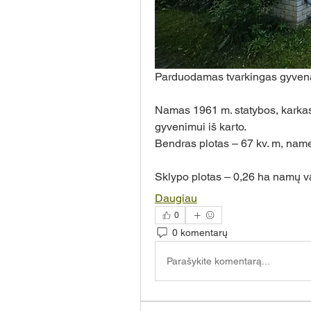
Parduodamas tvarkingas gyve
Namas 1961 m. statybos, karkasin
gyvenimui iš karto. 
Bendras plotas – 67 kv. m, name 
Sklypo plotas – 0,26 ha namų va
Daugiau
0
0 komentarų
Parašykite komentarą...