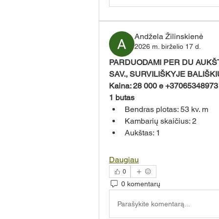
Andžela Žilinskienė
2026 m. birželio 17 d.
PARDUODAMI PER DU AUKŠTU
SAV., SURVILIŠKYJE BALIŠKIŲ
Kaina: 28 000 e +37065348973
1 butas
Bendras plotas: 53 kv. m
Kambarių skaičius: 2
Aukštas: 1
Daugiau
0
0 komentarų
Parašykite komentarą...