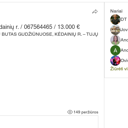
Nariai
DT 
dainių r. / 067564465 / 13.000 €
Jov
UTAS GUDŽIŪNUOSE, KĖDAINIŲ R. – TUJŲ 
And
And
Ovi
Žiūrėti v
149 peržiūros