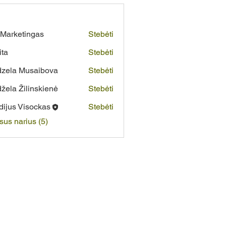
Marketingas
Stebėti
ita
Stebėti
zela Musaibova
Stebėti
žela Žilinskienė
Stebėti
dijus Visockas
Stebėti
isus narius (5)