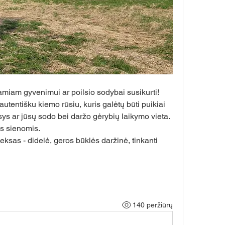
 ramiam gyvenimui ar poilsio sodybai susikurti!
entišku kiemo rūsiu, kuris galėtų būti puikiai 
sys ar jūsų sodo bei daržo gėrybių laikymo vieta. 
s sienomis.
ksas - didelė, geros būklės daržinė, tinkanti 
140 peržiūrų