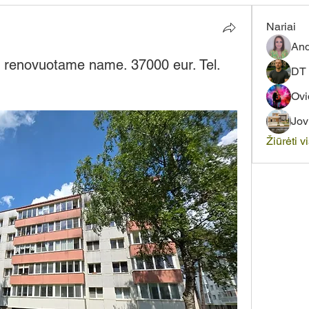
Nariai
And
e renovuotame name. 37000 eur. Tel.
DT 
Ovi
Jov
Žiūrėti v