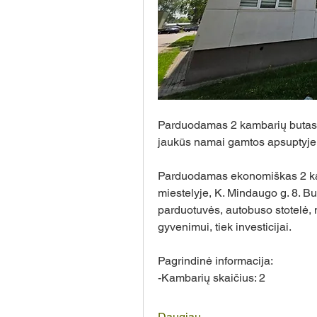
Parduodamas 2 kambarių butas R
jaukūs namai gamtos apsuptyje
Parduodamas ekonomiškas 2 kam
miestelyje, K. Mindaugo g. 8. But
parduotuvės, autobuso stotelė, m
gyvenimui, tiek investicijai.
Pagrindinė informacija:
-Kambarių skaičius: 2
Daugiau