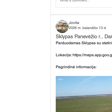
Write a comment...
Jovita
2026 m. balandžio 13 d.
Sklypas Panevėžio r., Da
Parduodamas Sklypas su statini
Lokacija: 
https://maps.app.go
Pagrindinė informacija: