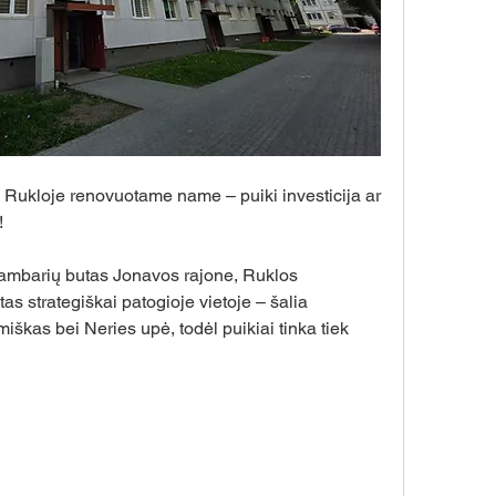
ukloje renovuotame name – puiki investicija ar 
!
barių butas Jonavos rajone, Ruklos 
as strategiškai patogioje vietoje – šalia 
iškas bei Neries upė, todėl puikiai tinka tiek 