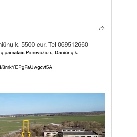
niūnų k. 5500 eur. Tel 069512660
ų pamatais Panevėžio r., Daniūnų k.
o.gl/8mkYEPgFaUwgcvf5A