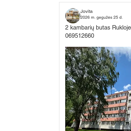
Jovita
2026 m. gegužės 25 d.
2 kambarių butas Rukloj
069512660