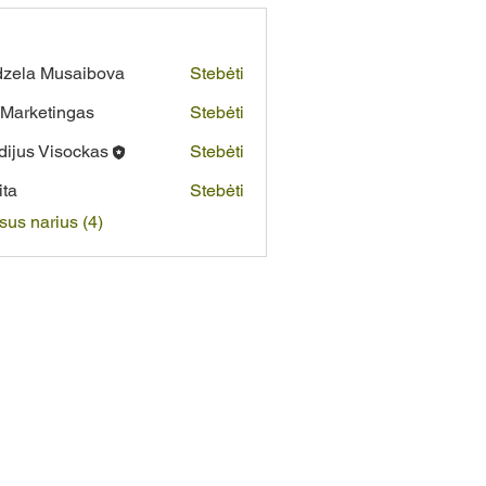
zela Musaibova
Stebėti
Marketingas
Stebėti
dijus Visockas
Stebėti
ita
Stebėti
isus narius (4)