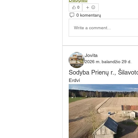
0
0 komentarų
Write a comment...
Jovita
2026 m. balandžio 29 d.
Sodyba Prienų r., Šilavo
Erdvi 