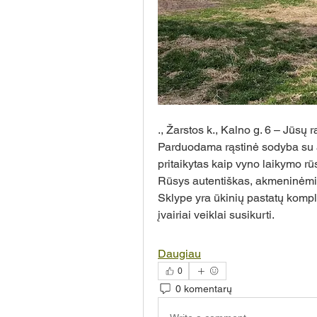
., Žarstos k., Kalno g. 6 – Jūsų
Parduodama rąstinė sodyba su aut
pritaikytas kaip vyno laikymo rū
Rūsys autentiškas, akmeninėmi
Sklype yra ūkinių pastatų komple
įvairiai veiklai susikurti.
Daugiau
0
0 komentarų