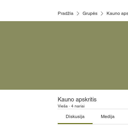
Pradžia
Grupės
Kauno apsk
Kauno apskritis
Vieša
·
4 nariai
Diskusija
Medija