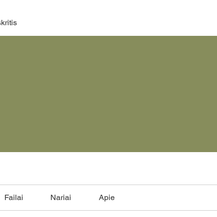
ritis
Failai
Nariai
Apie