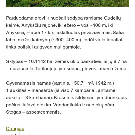
Parduodama erdvi ir nuošali sodyba ramiame Gudelių 
kaime, Anykščių rajone. Iki ežero – vos ~400 m, iki 
Anykščių – apie 17 km, asfaltuotas privažiavimas. Šalia 
labai mažai kaimynų (~300–400 m), todėl vieta idealiai 
tinka poilsiui ar gyvenimui gamtoje.
Sklypas – 10.1142 ha, žemės ūkio paskirties, iš jų 8.7 ha 
– nusausinta. Teritorijoje yra sodas, pievos, ariama žemė.
Gyvenamasis namas (rąstinis, 150.71 m², 1942 m.)
1 aukštas + mansarda (iš viso 7 kambariai, antrame 
aukšte – 3 kambariai). Krosninis šildymas, yra duonkepis 
pečius, trifazė elektra. Vandentiekio ir nuotekų nėra. 
Stogas – asbestcementis.
Daugiau