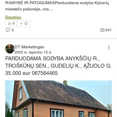
RAMYBĖ IR PATOGUMASParduodama sodyba Kybartų 
miestelio pašonėje, vos…
Daugiau
0
0
241
DT Marketingas
2025 m. lapkričio 15 d.
PARDUODAMA SODYBA ANYKŠČIŲ R.,
TROŠKŪNŲ SEN., GUDELIŲ K., ĄŽUOLO G.
35.000 eur 067564465