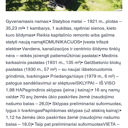
Gyvenamasis namas:• Statybos metai – 1921 m., plotas – 
35,23 m²• 1 kambarys, 1 aukštas, rąstiniai sienos, kieto 
kuro šildymas• Reikia kapitalinio remonto arba galima 
statyti naują namąKOMUNIKACIJOS• Įvesta trifazė 
elektra• Vandens, kanalizacijos ir centrinio šildymo tinklų 
nėra – reikės įsirengti patiemsŪkiniai pastatai:• Medinis 
karkasinis pastatas (1931 m., 135 m²)• Gelžbetonio blokų 
pastatas (1930 m., 57 m²) – su naujai išbetonuotomis 
grindimis, tvarkingas• Priedanga/rūsys (1979 m., 6 m²) – 
patogus sandėliavimui ar slėptuveiSKLYPAI – IŠ VISO 
1,98 HAPagrindinis sklypas (įeina į kainą):• 16 arų namų 
valda• 70 arų žemės ūkio paskirties žemė (naudojimo 
našumo balas – 26,0)• Sklypas preliminariai suformuotas, 
lygus ir tvarkingasPapildomas sklypas (už atskirą kainą):• 
1,12 ha žemės ūkio paskirties žemė (naudojimo našumo 
balas – 18,0)• Taip pat preliminariai suformuotasVIETA – 