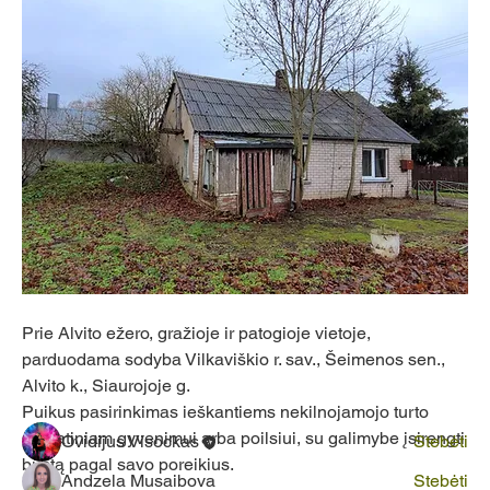
Apie
Welcome to the group! You can connect with other
members, ge
...
Prie Alvito ežero, gražioje ir patogioje vietoje, 
Sužinokite daugiau
parduodama sodyba Vilkaviškio r. sav., Šeimenos sen., 
Alvito k., Siaurojoje g.
Nariai
Puikus pasirinkimas ieškantiems nekilnojamojo turto 
nuolatiniam gyvenimui arba poilsiui, su galimybe įsirengti 
Ovidijus Visockas
Stebėti
būstą pagal savo poreikius.
Andzela Musaibova
Stebėti