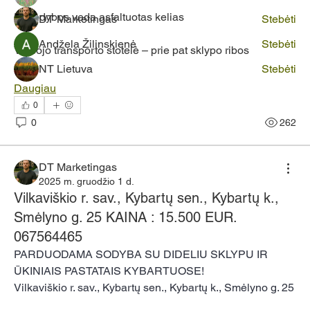
Iki sodybos veda asfaltuotas kelias
DT Marketingas
Stebėti
Andžela Žilinskienė
Stebėti
Viešojo transporto stotelė – prie pat sklypo ribos
NT Lietuva
Stebėti
Daugiau
Žiūrėti visus narius (5)
0
0
262
DT Marketingas
2025 m. gruodžio 1 d.
Vilkaviškio r. sav., Kybartų sen., Kybartų k.,
Smėlyno g. 25 KAINA : 15.500 EUR.
067564465
PARDUODAMA SODYBA SU DIDELIU SKLYPU IR 
ŪKINIAIS PASTATAIS KYBARTUOSE!
Vilkaviškio r. sav., Kybartų sen., Kybartų k., Smėlyno g. 25