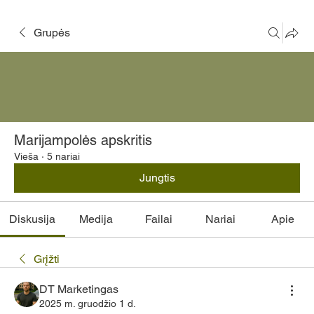
Grupės
Marijampolės apskritis
Vieša
·
5 nariai
Jungtis
Diskusija
Medija
Failai
Nariai
Apie
Grįžti
DT Marketingas
2025 m. gruodžio 1 d.