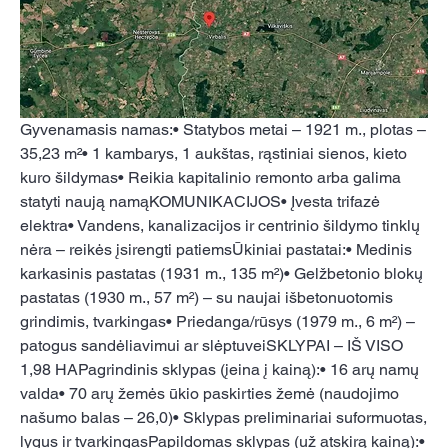
Gyvenamasis namas:• Statybos metai – 1921 m., plotas – 
35,23 m²• 1 kambarys, 1 aukštas, rąstiniai sienos, kieto 
kuro šildymas• Reikia kapitalinio remonto arba galima 
statyti naują namąKOMUNIKACIJOS• Įvesta trifazė 
elektra• Vandens, kanalizacijos ir centrinio šildymo tinklų 
nėra – reikės įsirengti patiemsŪkiniai pastatai:• Medinis 
karkasinis pastatas (1931 m., 135 m²)• Gelžbetonio blokų 
pastatas (1930 m., 57 m²) – su naujai išbetonuotomis 
grindimis, tvarkingas• Priedanga/rūsys (1979 m., 6 m²) – 
patogus sandėliavimui ar slėptuveiSKLYPAI – IŠ VISO 
1,98 HAPagrindinis sklypas (įeina į kainą):• 16 arų namų 
valda• 70 arų žemės ūkio paskirties žemė (naudojimo 
našumo balas – 26,0)• Sklypas preliminariai suformuotas, 
lygus ir tvarkingasPapildomas sklypas (už atskirą kainą):• 