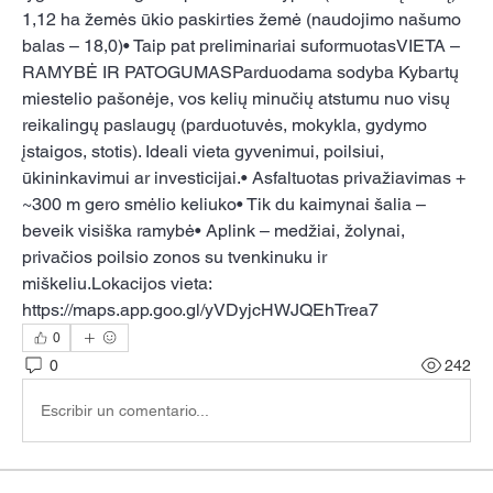
1,12 ha žemės ūkio paskirties žemė (naudojimo našumo 
balas – 18,0)• Taip pat preliminariai suformuotasVIETA – 
RAMYBĖ IR PATOGUMASParduodama sodyba Kybartų 
miestelio pašonėje, vos kelių minučių atstumu nuo visų 
reikalingų paslaugų (parduotuvės, mokykla, gydymo 
įstaigos, stotis). Ideali vieta gyvenimui, poilsiui, 
ūkininkavimui ar investicijai.• Asfaltuotas privažiavimas + 
~300 m gero smėlio keliuko• Tik du kaimynai šalia – 
beveik visiška ramybė• Aplink – medžiai, žolynai, 
privačios poilsio zonos su tvenkinuku ir 
miškeliu.Lokacijos vieta: 
https://maps.app.goo.gl/yVDyjcHWJQEhTrea7
0
0
242
Escribir un comentario...