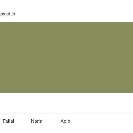
pskritis
Failai
Nariai
Apie