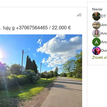
Nariai
DT 
Jov
l. tujų g +37067564465 / 22.000 €
And
And
Ovi
Žiūrėti v