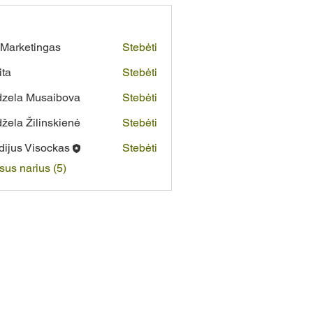
Marketingas
Stebėti
ita
Stebėti
zela Musaibova
Stebėti
žela Žilinskienė
Stebėti
dijus Visockas
Stebėti
isus narius (5)