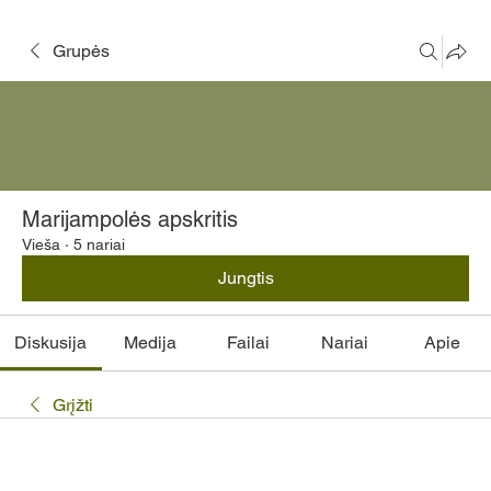
Grupės
Marijampolės apskritis
Vieša
·
5 nariai
Jungtis
Diskusija
Medija
Failai
Nariai
Apie
Grįžti