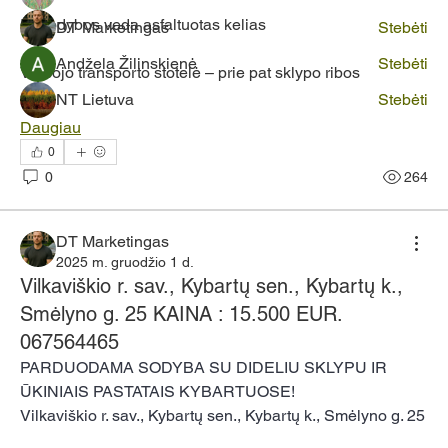
Iki sodybos veda asfaltuotas kelias
DT Marketingas
Stebėti
Andžela Žilinskienė
Stebėti
Viešojo transporto stotelė – prie pat sklypo ribos
NT Lietuva
Stebėti
Daugiau
Žiūrėti visus narius (5)
0
0
264
DT Marketingas
2025 m. gruodžio 1 d.
Vilkaviškio r. sav., Kybartų sen., Kybartų k.,
Smėlyno g. 25 KAINA : 15.500 EUR.
067564465
PARDUODAMA SODYBA SU DIDELIU SKLYPU IR 
ŪKINIAIS PASTATAIS KYBARTUOSE!
Vilkaviškio r. sav., Kybartų sen., Kybartų k., Smėlyno g. 25