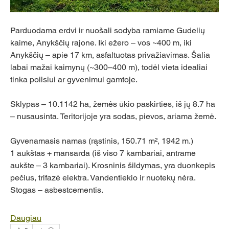
Parduodama erdvi ir nuošali sodyba ramiame Gudelių 
kaime, Anykščių rajone. Iki ežero – vos ~400 m, iki 
Anykščių – apie 17 km, asfaltuotas privažiavimas. Šalia 
labai mažai kaimynų (~300–400 m), todėl vieta idealiai 
tinka poilsiui ar gyvenimui gamtoje.
Sklypas – 10.1142 ha, žemės ūkio paskirties, iš jų 8.7 ha 
– nusausinta. Teritorijoje yra sodas, pievos, ariama žemė.
Gyvenamasis namas (rąstinis, 150.71 m², 1942 m.)
1 aukštas + mansarda (iš viso 7 kambariai, antrame 
aukšte – 3 kambariai). Krosninis šildymas, yra duonkepis 
pečius, trifazė elektra. Vandentiekio ir nuotekų nėra. 
Stogas – asbestcementis.
Daugiau