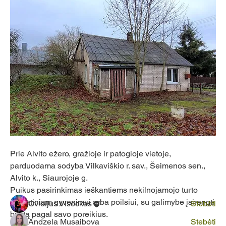
Apie
Welcome to the group! You can connect with other
members, ge
...
Prie Alvito ežero, gražioje ir patogioje vietoje, 
Sužinokite daugiau
parduodama sodyba Vilkaviškio r. sav., Šeimenos sen., 
Alvito k., Siaurojoje g.
Nariai
Puikus pasirinkimas ieškantiems nekilnojamojo turto 
nuolatiniam gyvenimui arba poilsiui, su galimybe įsirengti 
Ovidijus Visockas
Stebėti
būstą pagal savo poreikius.
Andzela Musaibova
Stebėti