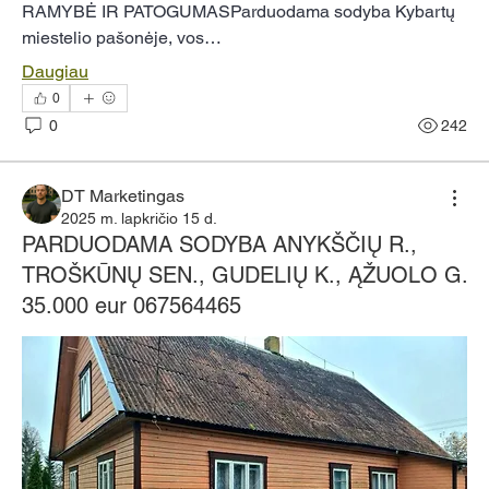
RAMYBĖ IR PATOGUMASParduodama sodyba Kybartų 
miestelio pašonėje, vos…
Daugiau
0
0
242
DT Marketingas
2025 m. lapkričio 15 d.
PARDUODAMA SODYBA ANYKŠČIŲ R.,
TROŠKŪNŲ SEN., GUDELIŲ K., ĄŽUOLO G.
35.000 eur 067564465