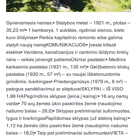
Gyvenamasis namas:• Statybos metai – 1921 m., plotas – 
35,23 m²• 1 kambarys, 1 aukštas, rąstiniai sienos, kieto 
kuro šildymas• Reikia kapitalinio remonto arba galima 
statyti naują namąKOMUNIKACIJOS• Įvesta trifazė 
elektra• Vandens, kanalizacijos ir centrinio šildymo tinklų 
nėra – reikės įsirengti patiemsŪkiniai pastatai:• Medinis 
karkasinis pastatas (1931 m., 135 m²)• Gelžbetonio blokų 
pastatas (1930 m., 57 m²) – su naujai išbetonuotomis 
grindimis, tvarkingas• Priedanga/rūsys (1979 m., 6 m²) – 
patogus sandėliavimui ar slėptuveiSKLYPAI – IŠ VISO 
1,98 HAPagrindinis sklypas (įeina į kainą):• 16 arų namų 
valda• 70 arų žemės ūkio paskirties žemė (naudojimo 
našumo balas – 26,0)• Sklypas preliminariai suformuotas, 
lygus ir tvarkingasPapildomas sklypas (už atskirą kainą):• 
1,12 ha žemės ūkio paskirties žemė (naudojimo našumo 
balas – 18,0)• Taip pat preliminariai suformuotasVIETA – 