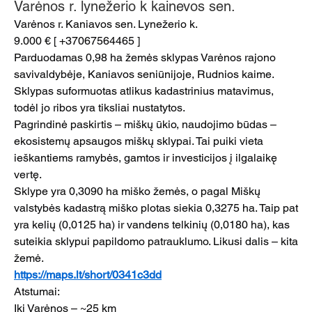
Varėnos r. lynežerio k kainevos sen.
Varėnos r. Kaniavos sen. Lynežerio k.
9.000 € [ +37067564465 ]
Parduodamas 0,98 ha žemės sklypas Varėnos rajono 
savivaldybėje, Kaniavos seniūnijoje, Rudnios kaime. 
Sklypas suformuotas atlikus kadastrinius matavimus, 
todėl jo ribos yra tiksliai nustatytos.
Pagrindinė paskirtis – miškų ūkio, naudojimo būdas – 
ekosistemų apsaugos miškų sklypai. Tai puiki vieta 
ieškantiems ramybės, gamtos ir investicijos į ilgalaikę 
vertę.
Sklype yra 0,3090 ha miško žemės, o pagal Miškų 
valstybės kadastrą miško plotas siekia 0,3275 ha. Taip pat 
yra kelių (0,0125 ha) ir vandens telkinių (0,0180 ha), kas 
suteikia sklypui papildomo patrauklumo. Likusi dalis – kita 
žemė.
https://maps.lt/short/0341c3dd
Atstumai:
Iki Varėnos – ~25 km