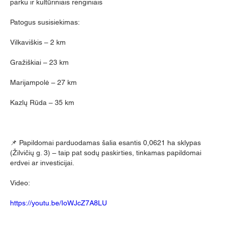
parku ir kultūriniais renginiais
Patogus susisiekimas:
Vilkaviškis – 2 km
Gražiškiai – 23 km
Marijampolė – 27 km
Kazlų Rūda – 35 km
📌 Papildomai parduodamas šalia esantis 0,0621 ha sklypas 
(Žilvičių g. 3) – taip pat sodų paskirties, tinkamas papildomai 
erdvei ar investicijai.
Video: 
https://youtu.be/IoWJcZ7A8LU