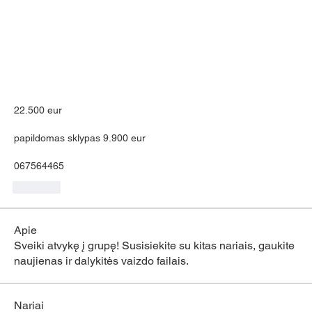
22.500 eur
papildomas sklypas 9.900 eur
067564465
Like
Apie
Sveiki atvykę į grupę! Susisiekite su kitas nariais, gaukite
naujienas ir dalykitės vaizdo failais.
Nariai