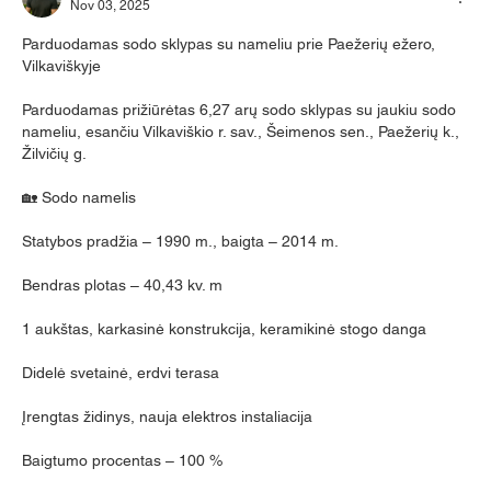
Nov 03, 2025
Parduodamas sodo sklypas su nameliu prie Paežerių ežero, 
Vilkaviškyje
Parduodamas prižiūrėtas 6,27 arų sodo sklypas su jaukiu sodo 
nameliu, esančiu Vilkaviškio r. sav., Šeimenos sen., Paežerių k., 
Žilvičių g.
🏡 Sodo namelis
Statybos pradžia – 1990 m., baigta – 2014 m.
Bendras plotas – 40,43 kv. m
1 aukštas, karkasinė konstrukcija, keramikinė stogo danga
Didelė svetainė, erdvi terasa
Įrengtas židinys, nauja elektros instaliacija
Baigtumo procentas – 100 %