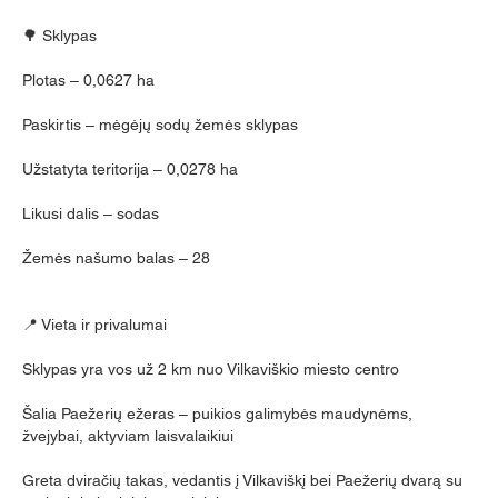
🌳 Sklypas
Plotas – 0,0627 ha
Paskirtis – mėgėjų sodų žemės sklypas
Užstatyta teritorija – 0,0278 ha
Likusi dalis – sodas
Žemės našumo balas – 28
📍 Vieta ir privalumai
Sklypas yra vos už 2 km nuo Vilkaviškio miesto centro
Šalia Paežerių ežeras – puikios galimybės maudynėms, 
žvejybai, aktyviam laisvalaikiui
Greta dviračių takas, vedantis į Vilkaviškį bei Paežerių dvarą su 