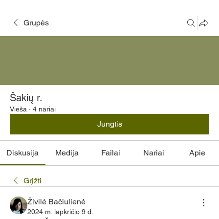
Grupės
Šakių r.
Vieša
·
4 nariai
Jungtis
Diskusija
Medija
Failai
Nariai
Apie
Grįžti
Živilė Bačiulienė
2024 m. lapkričio 9 d.