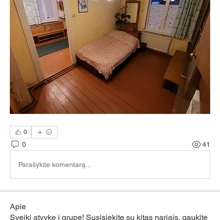
0
0
41
Parašykite komentarą...
Apie
Sveiki atvykę į grupę! Susisiekite su kitas nariais, gaukite