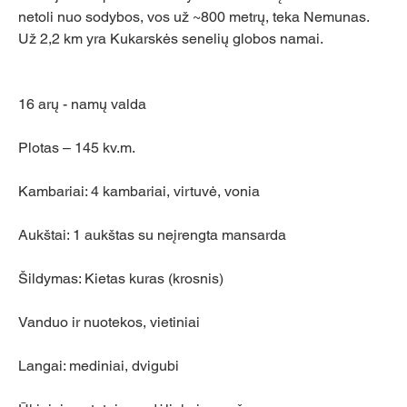
netoli nuo sodybos, vos už ~800 metrų, teka Nemunas. 
Už 2,2 km yra Kukarskės senelių globos namai.
16 arų - namų valda
Plotas – 145 kv.m.
Kambariai: 4 kambariai, virtuvė, vonia
Aukštai: 1 aukštas su neįrengta mansarda
Šildymas: Kietas kuras (krosnis)
Vanduo ir nuotekos, vietiniai
Langai: mediniai, dvigubi