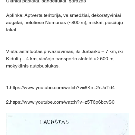
Ūkiniai pastatai, sandėliukai, garažas
Aplinka: Aptverta teritorija, vaismedžiai, dekoratyviniai 
augalai, netoliese Nemunas (~800 m), miškai, pėsčiųjų 
takai.
Vieta: asfaltuotas privažiavimas, iki Jurbarko – 7 km, iki 
Kidulių – 4 km, viešojo transporto stotelė už 500 m, 
mokyklinis autobusiukas.
1.
https://www.youtube.com/watch?v=6KaL2rUxTd4
2.
https://www.youtube.com/watch?v=z5T6p6bcvS0