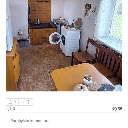
0
0
55
Parašykite komentarą...