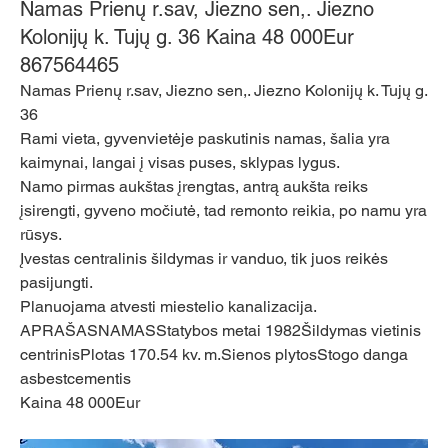
Namas Prienų r.sav, Jiezno sen,. Jiezno
Kolonijų k. Tujų g. 36 Kaina 48 000Eur
867564465
Namas Prienų r.sav, Jiezno sen,. Jiezno Kolonijų k. Tujų g. 
36
Rami vieta, gyvenvietėje paskutinis namas, šalia yra 
kaimynai, langai į visas puses, sklypas lygus.
Namo pirmas aukštas įrengtas, antrą aukšta reiks 
įsirengti, gyveno močiutė, tad remonto reikia, po namu yra 
rūsys.
Įvestas centralinis šildymas ir vanduo, tik juos reikės 
pasijungti.
Planuojama atvesti miestelio kanalizacija.
APRAŠASNAMASStatybos metai 1982Šildymas vietinis 
centrinisPlotas 170.54 kv. m.Sienos plytosStogo danga 
asbestcementis
Kaina 48 000Eur