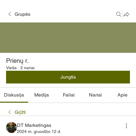
Grupės
Prienų r.
Vieša
·
2 nariai
Jungtis
Diskusija
Medija
Failai
Nariai
Apie
Grįžti
DT Marketingas
2024 m. gruodžio 12 d.