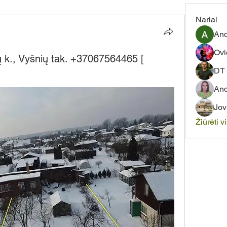
Nariai
And
Ovi
ų k., Vyšnių tak. +37067564465 [
DT 
And
Jov
Žiūrėti v