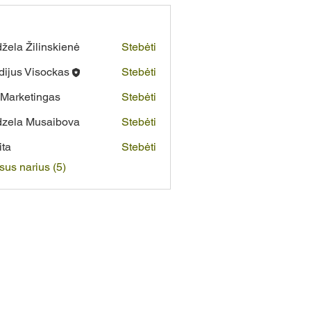
žela Žilinskienė
Stebėti
dijus Visockas
Stebėti
Marketingas
Stebėti
zela Musaibova
Stebėti
ita
Stebėti
isus narius (5)