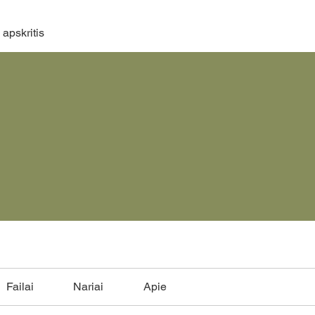
apskritis
Failai
Nariai
Apie