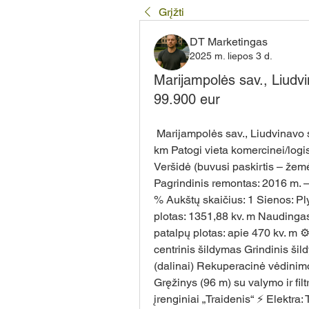
Grįžti
DT Marketingas
2025 m. liepos 3 d.
Marijampolės sav., Liudvi
99.900 eur
 Marijampolės sav., Liudvinavo sen., Zviniškių k. 3 Atstumas iki Marijampolės: ~9 
km Patogi vieta komercinei/logist
Veršidė (buvusi paskirtis – žem
Pagrindinis remontas: 2016 m. –
% Aukštų skaičius: 1 Sienos: Pl
plotas: 1351,88 kv. m Naudingas
patalpų plotas: apie 470 kv. m ⚙️
centrinis šildymas Grindinis šil
(dalinai) Rekuperacinė vėdinimo
Gręžinys (96 m) su valymo ir fil
įrenginiai „Traidenis“ ⚡ Elektra: