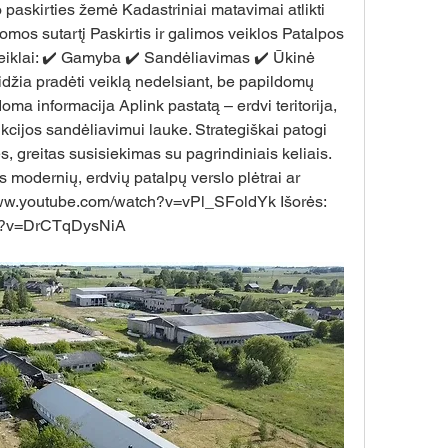
paskirties žemė Kadastriniai matavimai atlikti 
uomos sutartį Paskirtis ir galimos veiklos Patalpos 
 veiklai: ✔️ Gamyba ✔️ Sandėliavimas ✔️ Ūkinė 
idžia pradėti veiklą nedelsiant, be papildomų 
ldoma informacija Aplink pastatą – erdvi teritorija, 
kcijos sandėliavimui lauke. Strategiškai patogi 
, greitas susisiekimas su pagrindiniais keliais. 
modernių, erdvių patalpų verslo plėtrai ar 
www.youtube.com/watch?v=vPl_SFoldYk
 Išorės: 
ch?v=DrCTqDysNiA