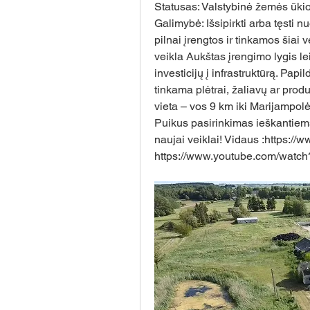
Statusas: Valstybinė žemės ūkio 
Galimybė: Išsipirkti arba tęsti n
pilnai įrengtos ir tinkamos šiai
veikla Aukštas įrengimo lygis le
investicijų į infrastruktūrą. Papi
tinkama plėtrai, žaliavų ar produ
vieta – vos 9 km iki Marijampolės
Puikus pasirinkimas ieškantiems 
naujai veiklai! Vidaus :
https://
https://www.youtube.com/wat