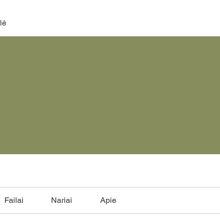
lė
Failai
Nariai
Apie