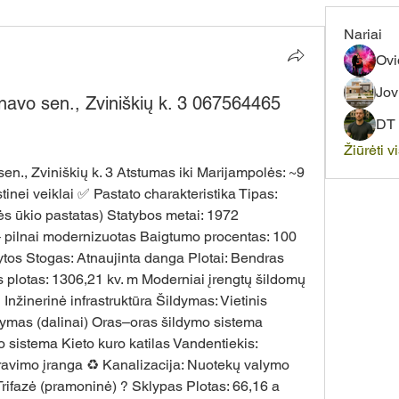
Nariai
Ovi
Jov
navo sen., Zviniškių k. 3 067564465
DT 
Žiūrėti v
inei veiklai ✅ Pastato charakteristika Tipas: 
ės ūkio pastatas) Statybos metai: 1972 
 pilnai modernizuotas Baigtumo procentas: 100 
ytos Stogas: Atnaujinta danga Plotai: Bendras 
 plotas: 1306,21 kv. m Moderniai įrengtų šildomų 
 Inžinerinė infrastruktūra Šildymas: Vietinis 
dymas (dalinai) Oras–oras šildymo sistema 
 sistema Kieto kuro katilas Vandentiekis: 
travimo įranga ♻️ Kanalizacija: Nuotekų valymo 
 Trifazė (pramoninė) ? Sklypas Plotas: 66,16 a 