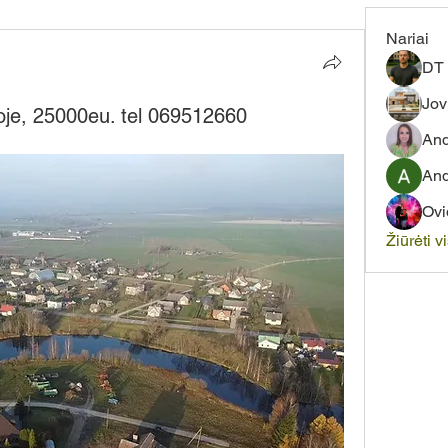
Nariai
DT 
Jov
oje, 25000eu. tel 069512660
And
And
Ovi
Žiūrėti v