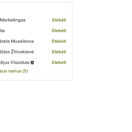
Marketingas
Stebėti
ita
Stebėti
zela Musaibova
Stebėti
žela Žilinskienė
Stebėti
dijus Visockas
Stebėti
isus narius (5)