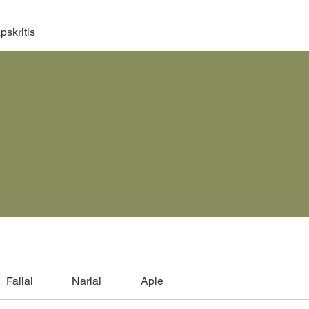
pskritis
Failai
Nariai
Apie