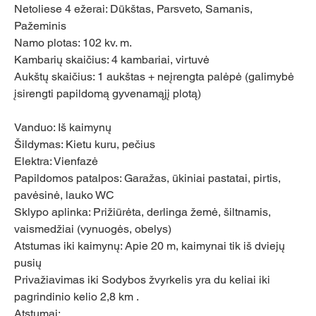
Netoliese 4 ežerai: Dūkštas, Parsveto, Samanis, 
Pažeminis
Namo plotas: 102 kv. m.
Kambarių skaičius: 4 kambariai, virtuvė
Aukštų skaičius: 1 aukštas + neįrengta palėpė (galimybė 
įsirengti papildomą gyvenamąjį plotą)
Vanduo: Iš kaimynų
Šildymas: Kietu kuru, pečius
Elektra: Vienfazė
Papildomos patalpos: Garažas, ūkiniai pastatai, pirtis, 
pavėsinė, lauko WC
Sklypo aplinka: Prižiūrėta, derlinga žemė, šiltnamis, 
vaismedžiai (vynuogės, obelys)
Atstumas iki kaimynų: Apie 20 m, kaimynai tik iš dviejų 
pusių
Privažiavimas iki Sodybos žvyrkelis yra du keliai iki 
pagrindinio kelio 2,8 km .
Atstumai: