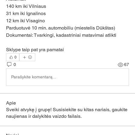
140 km iki Vilniaus
31 km iki Ignalinos
12 km iki Visagino
Parduotuvė 10 min. automobiliu (miestelis Dūkštas)
Dokumentai: Tvarkingi, kadastriniai matavimai atlikti
Sklype taip pat yra pamatai
0
0
67
Parašykite komentarą...
Apie
Sveiki atvykę į grupę! Susisiekite su kitas nariais, gaukite
naujienas ir dalykitės vaizdo failais.