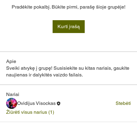
Pradėkite pokalbį. Būkite pirmi, parašę šioje grupėje!
Kurti įrašą
Apie
Sveiki atvykę į grupę! Susisiekite su kitas nariais, gaukite
naujienas ir dalykitės vaizdo failais.
Nariai
Ovidijus Visockas
Stebėti
Žiūrėti visus narius (1)