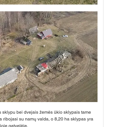
sklypu bei dvejais žemės ūkio sklypais tame 
 ribojasi su namų valda, o 8,20 ha sklypas yra 
čioje gatvelėje.