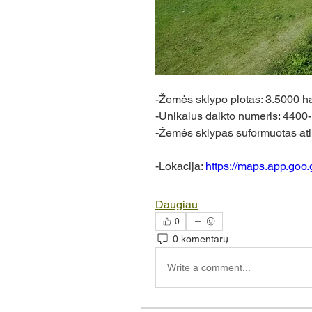
-Žemės sklypo plotas: 3.5000 h
-Unikalus daikto numeris: 440
-Žemės sklypas suformuotas atl
-Lokacija: 
https://maps.app.g
Daugiau
0
0 komentarų
Write a comment...