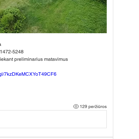
a
0-1472-5248
iekant preliminarius matavimus
oo.gl/7kzDKeMCXYoT49CF6
129 peržiūros