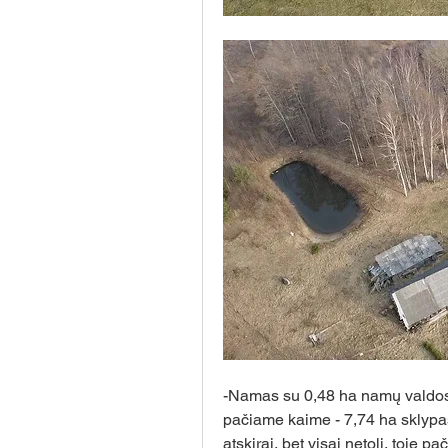
-Namas su 0,48 ha namų valdos 
pačiame kaime - 7,74 ha sklypas
atskirai, bet visai netoli, toje pa