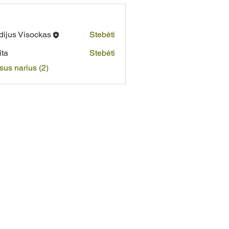
dijus Visockas
Stebėti
ita
Stebėti
isus narius (2)