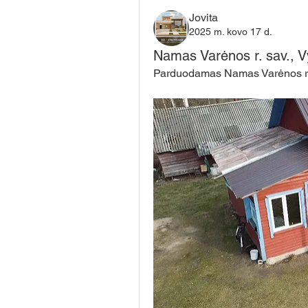
Jovita
2025 m. kovo 17 d.
Namas Varėnos r. sav., V
Parduodamas Namas Varėnos r. s