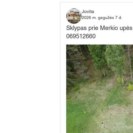
Jovita
2026 m. gegužės 7 d.
Sklypas prie Merkio upės (
069512660