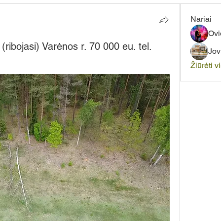
Nariai
Ovi
ribojasi) Varėnos r. 70 000 eu. tel.
Jov
Žiūrėti v