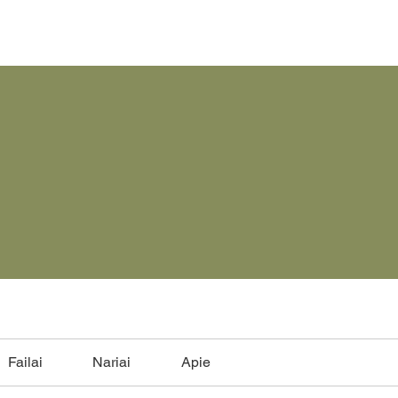
Failai
Nariai
Apie