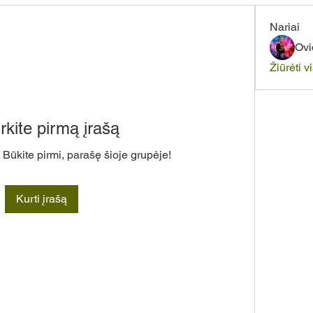
Nariai
Ovi
Žiūrėti v
rkite pirmą įrašą
 Būkite pirmi, parašę šioje grupėje!
Kurti įrašą