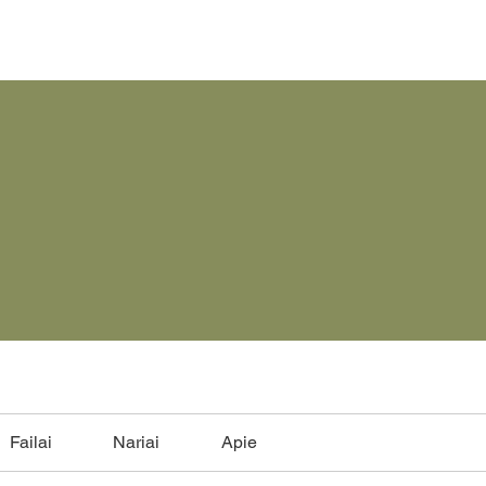
Failai
Nariai
Apie