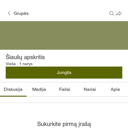
Grupės
Šiaulių apskritis
Vieša
·
1 narys
Jungtis
Diskusija
Medija
Failai
Nariai
Apie
Sukurkite pirmą įrašą