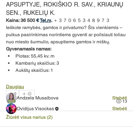
APSUPTYJE, ROKIŠKIO R. SAV., KRIAUNŲ
SEN., RUKELIŲ K.
Kaina: 36 500 
€ 
Tel.nr
. 
＋３７０６５３４８９７３
Ieškote ramybės, gamtos ir privatumo? Šis vienkiemis – 
puikus pasirinkimas norintiems gyventi ar poilsiauti toliau 
nuo miesto šurmulio, apsuptiems gamtos ir miškų.
Gyvenamasis namas:
Plotas: 55,45 kv. m
Apie
Kambarių skaičius: 3
Sveiki atvykę į grupę! Susisiekite su kitas nariais, gaukite
naujienas ir dalykitės vaizdo failais.
Aukštų skaičius: 1
Daugiau
Nariai
0
Andzela Musaibova
Stebėti
0
13
Ovidijus Visockas
Stebėti
Žiūrėti visus narius (2)