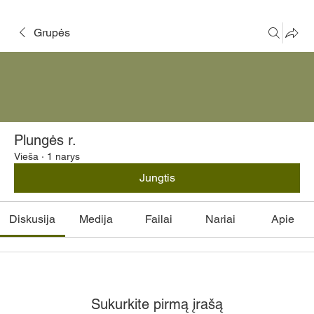
Grupės
Plungės r.
Vieša
·
1 narys
Jungtis
Diskusija
Medija
Failai
Nariai
Apie
Sukurkite pirmą įrašą