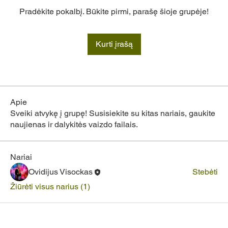
Pradėkite pokalbį. Būkite pirmi, parašę šioje grupėje!
Kurti įrašą
Apie
Sveiki atvykę į grupę! Susisiekite su kitas nariais, gaukite
naujienas ir dalykitės vaizdo failais.
Nariai
Ovidijus Visockas
Stebėti
Žiūrėti visus narius (1)