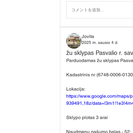
コメントを追加…
Jovita
2025 m. sausio 4 d.
žu sklypas Pasvalio r. sav
Parduodamas žu sklypas Pasvalio 
Kadastrinis nr (6748-0006-0130
Lokacija: 
https://www.google.com/maps/
939491,18z/data=!3m1!1e3!4m
Sklypo plotas 3 arai
Naudmenų našumo balas - 52;