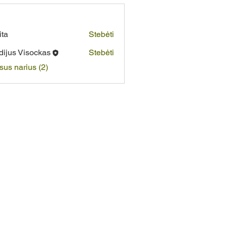
ita
Stebėti
dijus Visockas
Stebėti
isus narius (2)