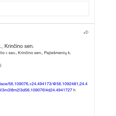
., Krinčino sen.
r. sav., Krinčino sen., Pajiešmenių k.  
)
place/56.109076,+24.494173/@56.1092481,24.4
4!3m3!8m2!3d56.109076!4d24.4941727
 h