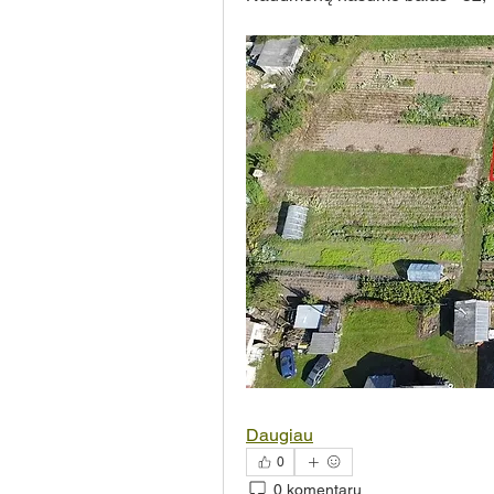
Daugiau
0
0 komentarų