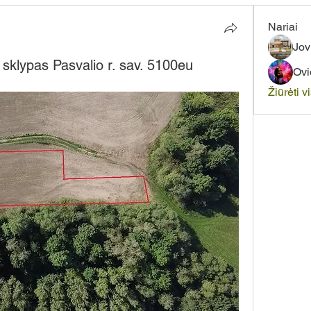
Nariai
Jov
klypas Pasvalio r. sav. 5100eu
Ovi
Žiūrėti v