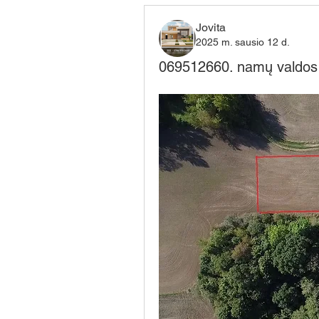
Jovita
2025 m. sausio 12 d.
069512660. namų valdos s