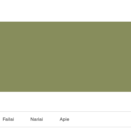
Failai
Nariai
Apie