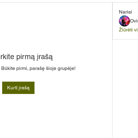
Nariai
Ovi
Žiūrėti v
rkite pirmą įrašą
 Būkite pirmi, parašę šioje grupėje!
Kurti įrašą