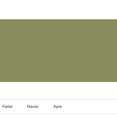
Failai
Nariai
Apie