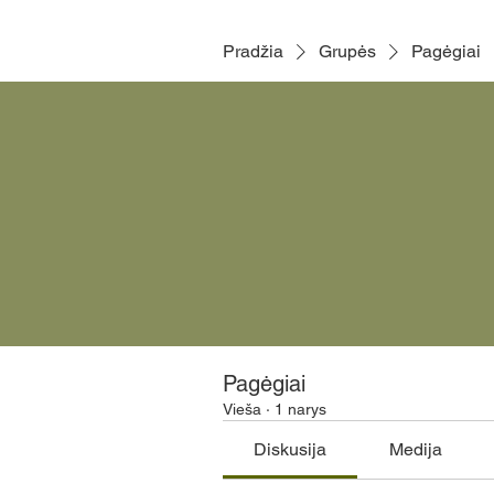
Pradžia
Grupės
Pagėgiai
Pagėgiai
Vieša
·
1 narys
Diskusija
Medija