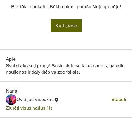
Pradėkite pokalbį. Būkite pirmi, parašę šioje grupėje!
Kurti įrašą
Apie
Sveiki atvykę į grupę! Susisiekite su kitas nariais, gaukite
naujienas ir dalykitės vaizdo failais.
Nariai
Ovidijus Visockas
Stebėti
Žiūrėti visus narius (1)