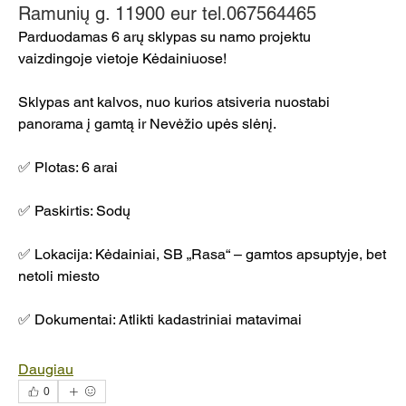
Ramunių g. 11900 eur tel.067564465
Parduodamas 6 arų sklypas su namo projektu 
vaizdingoje vietoje Kėdainiuose!
Sklypas ant kalvos, nuo kurios atsiveria nuostabi 
panorama į gamtą ir Nevėžio upės slėnį.
✅ Plotas: 6 arai
✅ Paskirtis: Sodų
✅ Lokacija: Kėdainiai, SB „Rasa“ – gamtos apsuptyje, bet 
netoli miesto
✅ Dokumentai: Atlikti kadastriniai matavimai
Daugiau
0
Apie