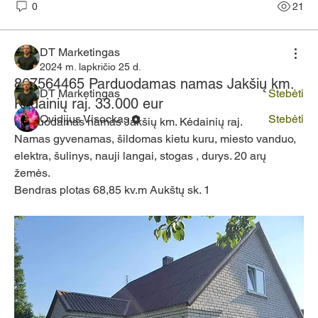
0
21
Sveiki atvykę į grupę! Susisiekite su kitas nariais, gaukite
naujienas ir dalykitės vaizdo failais.
DT Marketingas
2024 m. lapkričio 25 d.
Nariai
867564465 Parduodamas namas Jakšių km.
DT Marketingas
Stebėti
Kėdainių raj. 33.000 eur
Ovidijus Visockas
Stebėti
Parduodamas namas Jakšių km. Kėdainių raj. 
Namas gyvenamas, šildomas kietu kuru, miesto vanduo, 
Žiūrėti visus narius (2)
elektra, šulinys, nauji langai, stogas , durys. 20 arų 
žemės.
Bendras plotas 68,85 kv.m Aukštų sk. 1