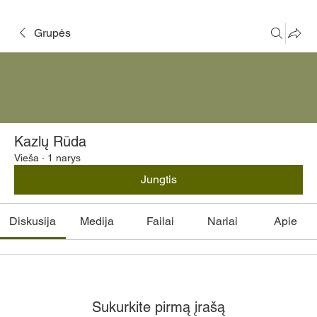
Grupės
Kazlų Rūda
Vieša
·
1 narys
Jungtis
Diskusija
Medija
Failai
Nariai
Apie
Sukurkite pirmą įrašą