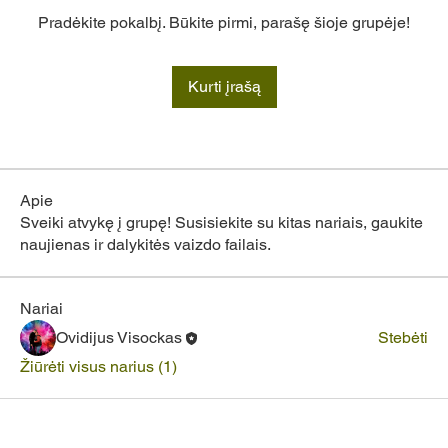
Pradėkite pokalbį. Būkite pirmi, parašę šioje grupėje!
Kurti įrašą
Apie
Sveiki atvykę į grupę! Susisiekite su kitas nariais, gaukite
naujienas ir dalykitės vaizdo failais.
Nariai
Ovidijus Visockas
Stebėti
Žiūrėti visus narius (1)