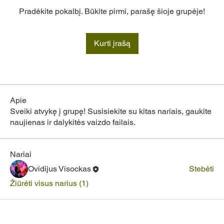
Pradėkite pokalbį. Būkite pirmi, parašę šioje grupėje!
Kurti įrašą
Apie
Sveiki atvykę į grupę! Susisiekite su kitas nariais, gaukite
naujienas ir dalykitės vaizdo failais.
Nariai
Ovidijus Visockas
Stebėti
Žiūrėti visus narius (1)