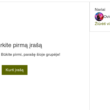
Nariai
Ovi
Žiūrėti v
rkite pirmą įrašą
 Būkite pirmi, parašę šioje grupėje!
Kurti įrašą