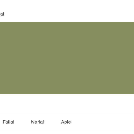
ai
Failai
Nariai
Apie