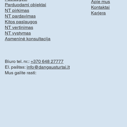
Apie mus
Parduodami objektai
Kontaktai
NT pirkimas
Karjera
NT pardavimas
Kitos paslaugos
NT vertinimas
NT vystymas
Asmeninė konsultacija
Biuro tel. nr.:
+370 648 27777
El. paštas:
info@dangausturtai.lt
Mus galite rasti: