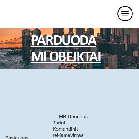
PARDUODA
MI OBEJKTAI
MB Dangaus
Turtai
Komandinis
reklamavimas
Paslaugos: