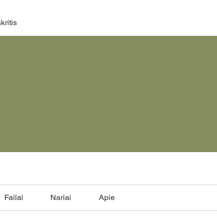
ritis
Failai
Nariai
Apie