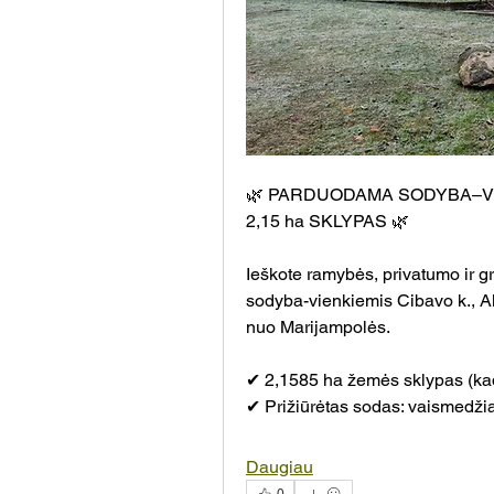
🌿 PARDUODAMA SODYBA–VIE
2,15 ha SKLYPAS 🌿
Ieškote ramybės, privatumo ir g
sodyba-vienkiemis Cibavo k., A
nuo Marijampolės.
✔ 2,1585 ha žemės sklypas (kad
✔ Prižiūrėtas sodas: vaismedžia
Daugiau