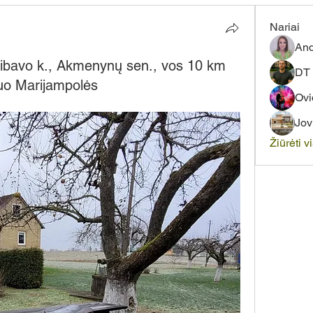
Nariai
And
ibavo k., Akmenynų sen., vos 10 km
DT 
nuo Marijampolės
Ovi
Jov
Žiūrėti v