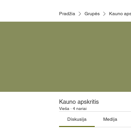
Pradžia
Grupės
Kauno apsk
Kauno apskritis
Vieša
·
4 nariai
Diskusija
Medija