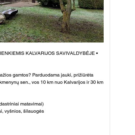
NKIEMIS KALVARIJOS SAVIVALDYBĖJE • 
ražios gamtos? Parduodama jauki, prižiūrėta 
kmenynų sen., vos 10 km nuo Kalvarijos ir 30 km 
astriniai matavimai)
i, vyšnios, šilauogės