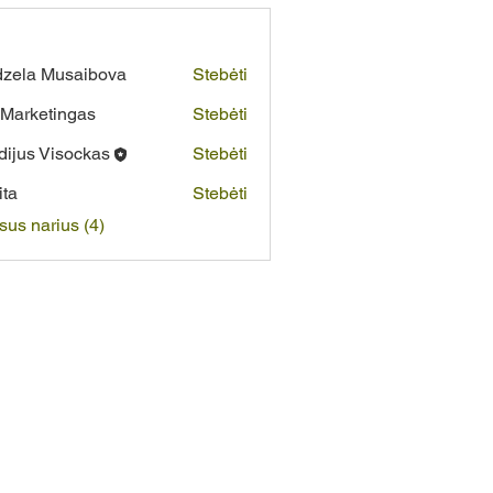
zela Musaibova
Stebėti
Marketingas
Stebėti
dijus Visockas
Stebėti
ita
Stebėti
isus narius (4)